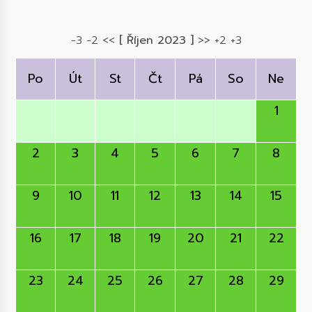
-3
-2
<<
[ Říjen 2023 ]
>>
+2
+3
Po
Út
St
Čt
Pá
So
Ne
1
2
3
4
5
6
7
8
9
10
11
12
13
14
15
16
17
18
19
20
21
22
23
24
25
26
27
28
29