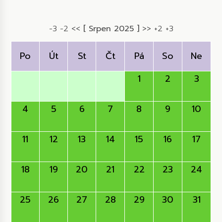
-3
-2
<<
[ Srpen 2025 ]
>>
+2
+3
Po
Út
St
Čt
Pá
So
Ne
1
2
3
4
5
6
7
8
9
10
11
12
13
14
15
16
17
18
19
20
21
22
23
24
25
26
27
28
29
30
31