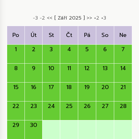
-3
-2
<<
[ Září 2025 ]
>>
+2
+3
Po
Út
St
Čt
Pá
So
Ne
1
2
3
4
5
6
7
8
9
10
11
12
13
14
15
16
17
18
19
20
21
22
23
24
25
26
27
28
29
30