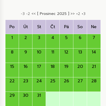
-3
-2
<<
[ Prosinec 2025 ]
>>
+2
+3
Po
Út
St
Čt
Pá
So
Ne
1
2
3
4
5
6
7
8
9
10
11
12
13
14
15
16
17
18
19
20
21
22
23
24
25
26
27
28
29
30
31