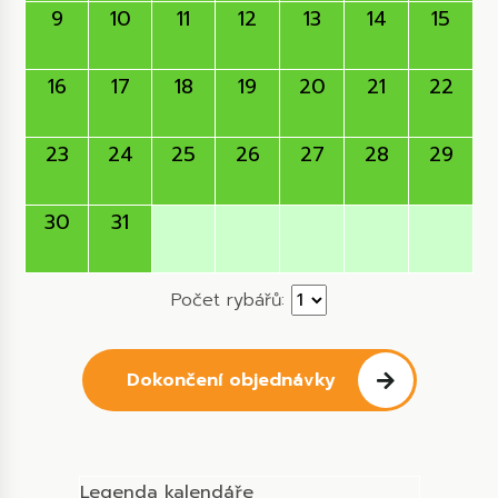
9
10
11
12
13
14
15
16
17
18
19
20
21
22
23
24
25
26
27
28
29
30
31
Počet rybářů:
Dokončení objednávky
Legenda kalendáře