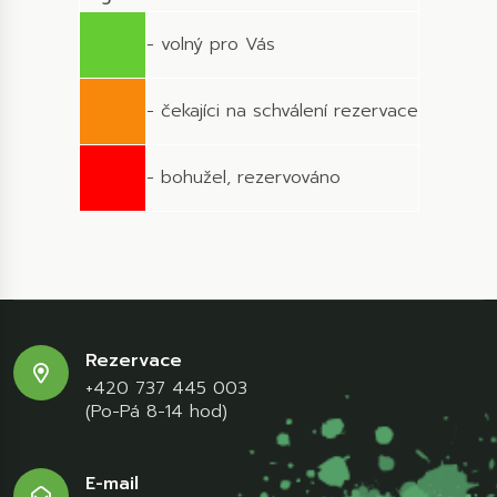
- volný pro Vás
- čekajíci na schválení rezervace
- bohužel, rezervováno
Rezervace
+420 737 445 003
(Po-Pá 8-14 hod)
E-mail