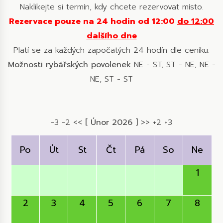
Naklikejte si termín, kdy chcete rezervovat místo.
Rezervace pouze na 24 hodin od 12:00
do 12:00
dalšího dne
Platí se za každých započatých 24 hodín dle ceníku.
Možnosti rybářských povolenek
NE - ST, ST - NE, NE -
NE, ST - ST
-3
-2
<<
[ Únor 2026 ]
>>
+2
+3
Po
Út
St
Čt
Pá
So
Ne
1
2
3
4
5
6
7
8