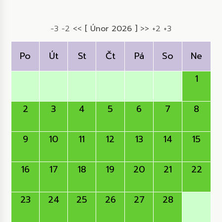
-3
-2
<<
[ Únor 2026 ]
>>
+2
+3
Po
Út
St
Čt
Pá
So
Ne
1
2
3
4
5
6
7
8
9
10
11
12
13
14
15
16
17
18
19
20
21
22
23
24
25
26
27
28